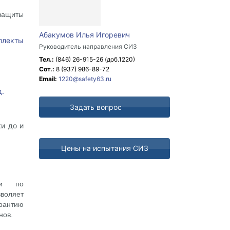
защиты
Абакумов Илья Игоревич
плекты
Руководитель направления СИЗ
Тел.:
(846) 26-915-26
(доб.1220)
Сот.:
8 (937) 986-89-72
Email:
1220@safety63.ru
д.
Задать вопрос
и до и
Цены на испытания СИЗ
ми по
воляет
арантию
нов.