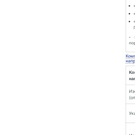
- 
по
Ком
нап
Ко
на
И
(о
Ук