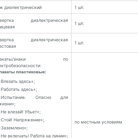
ж диэлектрический
1 шт.
твертка диэлектрическая
1 шт.
ицевая
твертка диэлектрическая
1 шт.
естовая
лакаты/знаки по
ектробезопасности:
плакаты пластиковые:
«Влезать здесь»;
«Работать здесь»;
«Испытание. Опасно для
жизни»;
«Не влезай! Убьет»;
«Стой! Напряжение»;
по местным условиям
«Заземлено»;
«Не включать! Работа на линии»;