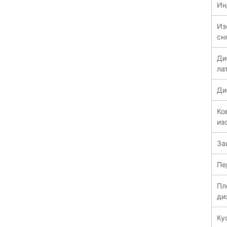
Ин
Из
сн
Д
ла
Ди
К
из
За
Пе
Пл
ди
Ку