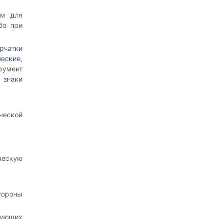
им для
бо при
рчатки
еские
,
румент
,
знаки
еской
ческую
тороны
рующих