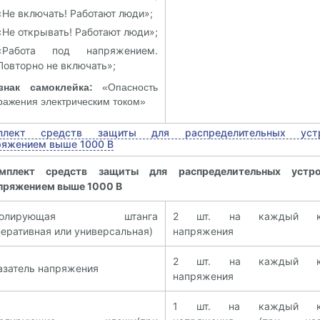
«Не включать! Работают люди»;
«Не открывать! Работают люди»;
«Работа под напряжением.
Повторно не включать»;
знак самоклейка:
«Опасность
ражения электрическим током»
плект средств защиты для распределительных устр
ряжением выше 1000 В
мплект средств защиты для распределительных устро
пряжением выше 1000 В
золирующая штанга
2 шт. на каждый к
перативная или универсальная)
напряжения
2 шт. на каждый к
азатель напряжения
напряжения
1 шт. на каждый к