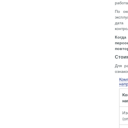
работа
По ок
эксплу
дата 
контро
Когд
персо
повто
Стои
Для р
ознако
Ком
нап
Ко
на
И
(о