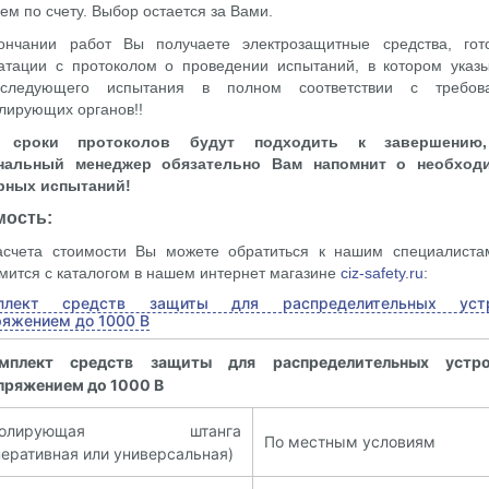
ем по счету. Выбор остается за Вами.
ончании работ Вы получаете электрозащитные средства, гот
атации с протоколом о проведении испытаний, в котором указ
следующего испытания в полном соответствии с требов
лирующих органов!!
а сроки протоколов будут подходить к завершению
нальный менеджер обязательно Вам напомнит о необход
рных испытаний!
мость:
асчета стоимости Вы можете обратиться к нашим специалиста
мится с каталогом в нашем интернет магазине
ciz-safety.ru
:
плект средств защиты для распределительных устр
ряжением до 1000 В
мплект средств защиты для распределительных устро
пряжением до 1000 В
золирующая штанга
По местным условиям
перативная или универсальная)