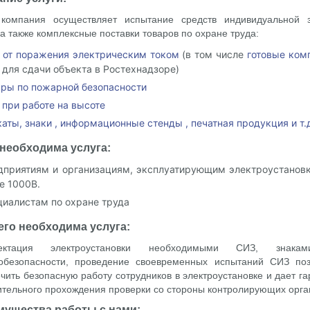
компания осуществляет испытание средств индивидуальной 
 а также комплексные поставки товаров по охране труда:
 от поражения электрическим током
(в том числе
готовые ком
для сдачи объекта в Ростехнадзоре)
ары по пожарной безопасности
при работе на высоте
аты, знаки , информационные стенды , печатная продукция и т.
необходима услуга:
дприятиям и организациям, эксплуатирующим электроустановк
е 1000В.
циалистам по охране труда
его необходима услуга:
лектация электроустановки необходимыми СИЗ, знака
робезопасности, проведение своевременных испытаний СИЗ поз
чить безопасную работу сотрудников в электроустановке и дает г
тельного прохождения проверки со стороны контролирующих орга
мущества работы с нами: