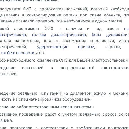
получаете СИЗ с протоколом испытаний, который необход
дъявления в контролирующие органы при сдаче объекта, ли
едении плановой проверки Все необходимое в одном месте!
окий ассортимент СИЗ в наличии и под заказ:
пе
лектрические
,
галоши диэлектрические
,
боты диэлектрич
затели напряжения, штанги, заземления переносные, инст
лектрический,
удерживающие привязи
, стропы
ктробезопасности
и др.
бор необходимого комплекта СИЗ для Вашей электроустановки.
ведение испытаний в аккредитованной электротехнич
ратории.
ведение реальных испытаний на диэлектрическую и механи
чность на специализированном оборудовании.
олнение работ аттестованными специалистами.
ративное проведение работ с учетом желаемых сроков со с
зчика.
ача протоколов в соответствии с требованиями контроли