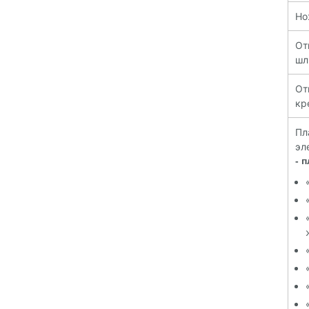
Но
О
шл
О
кр
П
эл
- 