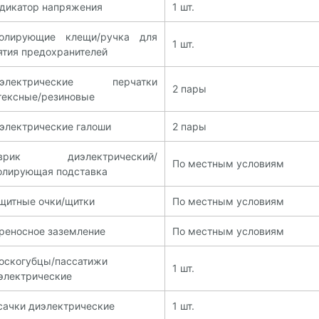
дикатор напряжения
1 шт.
олирующие клещи/ручка для
1 шт.
ятия предохранителей
иэлектрические перчатки
2 пары
тексные/резиновые
электрические галоши
2 пары
оврик диэлектрический/
По местным условиям
олирующая подставка
щитные очки/щитки
По местным условиям
реносное заземление
По местным условиям
оскогубцы/пассатижи
1 шт.
электрические
сачки диэлектрические
1 шт.