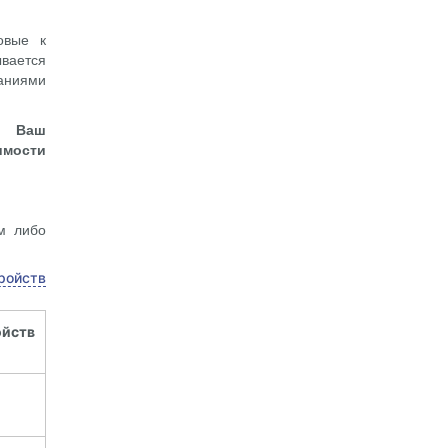
овые к
ывается
аниями
, Ваш
имости
м либо
ойств
йств