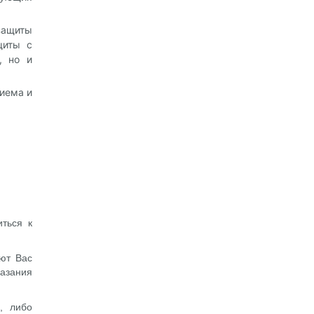
защиты
щиты с
, но и
иема и
иться к
ют Вас
азания
, либо