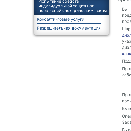
Испытание средств
индивидуальной защиты от
Вы 
поражений электрическим током
пре
Консалтинговые услуги
пров
Разрешительная документация
Шир
диэ
ука
диэ
эле
Под
Про
лабо
Про
про
Вып
Опе
Зака
Выд