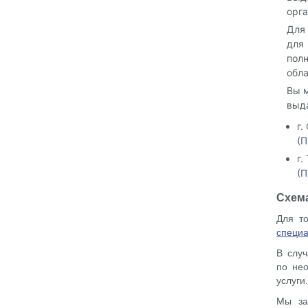
орга
Для
для
пол
обла
Вы м
выда
г.
(
П
г.
(
П
Схема
Для то
специа
В слу
по не
услуги.
Мы за