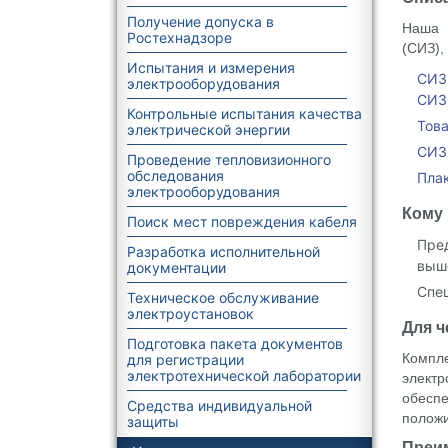
Получение допуска в
Наша 
Ростехнадзоре
(СИЗ),
Испытания и измерения
СИЗ
электрооборудования
СИЗ
Контрольные испытания качества
Тов
электрической энергии
СИЗ 
Проведение тепловизионного
обследования
Плак
электрооборудования
Кому 
Поиск мест повреждения кабеля
Пре
Разработка исполнительной
выш
документации
Спе
Техническое обслуживание
электроустановок
Для ч
Подготовка пакета документов
Комп
для регистрации
электротехнической лаборатории
элект
обеспе
Средства индивидуальной
положи
защиты
Преи