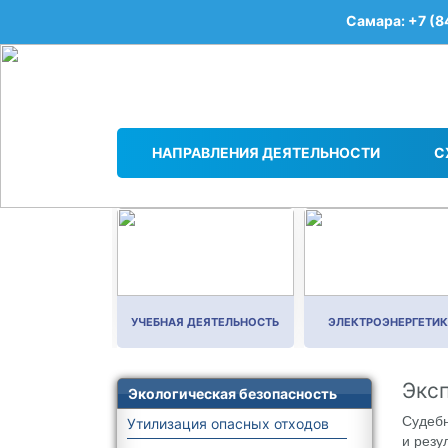
Самара: +7 (8
НАПРАВЛЕНИЯ ДЕЯТЕЛЬНОСТИ
С
УЧЕБНАЯ ДЕЯТЕЛЬНОСТЬ
ЭЛЕКТРОЭНЕРГЕТИ
Учебный центр «ПЭБ»
Экс
Подразделение учебного
Экологическая безопасность
центра в г. Тольятти
Судебн
Утилизация опасных отходов
и резу