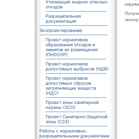
Утилизация жидких опасных
окруж
отходов
Получи
Разрешительная
экспер
документация
Экопроектирование
Проект нормативов
образования отходов и
лимитов их размещения
(ПНООЛР)
Проект нормативов
допустимых выбросов (НДВ)
Проект нормативов
допустимых сбросов
загрязняющих веществ
(НДС)
Проект зоны санитарной
охраны (ЗСО)
Проект Санитарно-Защитной
зоны (СЗЗ)
Работы с нормативно-
разрешительными документами