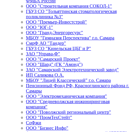
ФМБА России
ООО "Строительная компания СОКОЛ-1"
ГБУЗ СО "Тольяттинская стоматологическая
поликлиника №3"
ООО "Премьер-Инвестстрой"
ООО "ЮГ-1"
ООО "Гранд-Энергоресурс"
МБОУ "Гимназия Перспектива" г.о. Самара
СмрФ АО "Тандер"
ГБУЗ СО "Кинельская ЦБГ и Р"
ЗАО "Управа-Ф"
ООО "Самарский Проект"
ООО "Шард" (ГК "Амонд")
ЗАО "Самарский Электротехнический завод"
ИП Саликова О.А.
МБОУ "Лицей Классический" г.о. Самара
Пенсионный Фонд РФ, Красноглинского района г.
Самары
ООО "Электромеханическая компания"
ООО "Средневолжская инжиниринговая
компания"
ООО "Поволжский региональный центр"
ООО "ПромТехСтейт"
СоФжи
ООО "Бизнес Инфо"