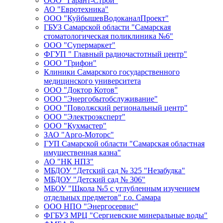
ООО "Гарант-Строй"
АО "Евротехника"
ООО "КуйбышевВодоканалПроект"
ГБУЗ Самарской области "Самарская
стоматологическая поликлиника №6"
ООО "Супермаркет"
ФГУП " Главный радиочастотный центр"
ООО "Грифон"
Клиники Самарского государственного
медицинского университета
ООО "Доктор Котов"
ООО "Энергобытобслуживание"
ООО "Поволжский региональный центр"
ООО "Электроэксперт"
ООО "Кухмастер"
ЗАО "Арго-Моторс"
ГУП Самарской области "Самарская областная
имущественная казна"
АО "НК НПЗ"
МБДОУ "Детский сад № 325 "Незабудка"
МБДОУ "Детский сад № 306"
МБОУ "Школа №5 с углубленным изучением
отдельных предметов" г.о. Самара
ООО НПО "Энергосервис"
ФГБУЗ МРЦ "Сергиевские минеральные воды"