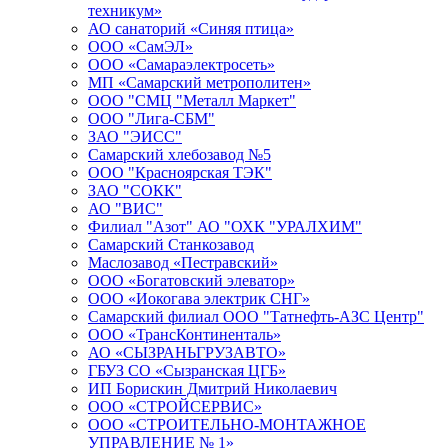
техникум»
АО санаторий «Синяя птица»
ООО «СамЭЛ»
ООО «Самараэлектросеть»
МП «Самарский метрополитен»
ООО "СМЦ "Металл Маркет"
ООО "Лига-СБМ"
ЗАО "ЭИСС"
Самарский хлебозавод №5
ООО "Красноярская ТЭК"
ЗАО "СОКК"
АО "ВИС"
Филиал "Азот" АО "ОХК "УРАЛХИМ"
Самарский Станкозавод
Маслозавод «Пестравский»
ООО «Богатовский элеватор»
ООО «Иокогава электрик СНГ»
Самарский филиал ООО "Татнефть-АЗС Центр"
ООО «ТрансКонтиненталь»
АО «СЫЗРАНЬГРУЗАВТО»
ГБУЗ СО «Сызранская ЦГБ»
ИП Борискин Дмитрий Николаевич
ООО «СТРОЙСЕРВИС»
ООО «СТРОИТЕЛЬНО-МОНТАЖНОЕ
УПРАВЛЕНИЕ № 1»