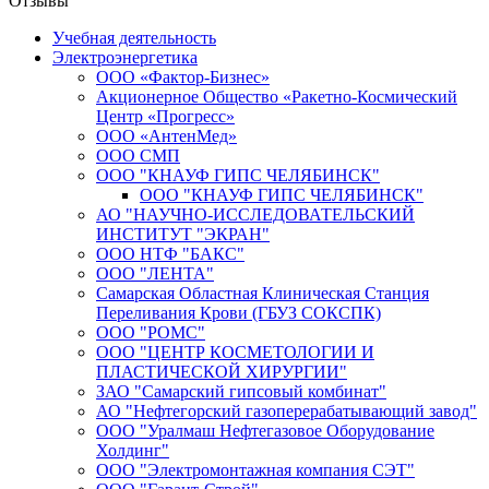
Отзывы
Учебная деятельность
Электроэнергетика
ООО «Фактор-Бизнес»
Акционерное Общество «Ракетно-Космический
Центр «Прогресс»
ООО «АнтенМед»
ООО СМП
ООО "КНАУФ ГИПС ЧЕЛЯБИНСК"
ООО "КНАУФ ГИПС ЧЕЛЯБИНСК"
АО "НАУЧНО-ИССЛЕДОВАТЕЛЬСКИЙ
ИНСТИТУТ "ЭКРАН"
ООО НТФ "БАКС"
ООО "ЛЕНТА"
Самарская Областная Клиническая Станция
Переливания Крови (ГБУЗ СОКСПК)
ООО "РОМС"
ООО "ЦЕНТР КОСМЕТОЛОГИИ И
ПЛАСТИЧЕСКОЙ ХИРУРГИИ"
ЗАО "Самарский гипсовый комбинат"
АО "Нефтегорский газоперерабатывающий завод"
ООО "Уралмаш Нефтегазовое Оборудование
Холдинг"
ООО "Электромонтажная компания СЭТ"