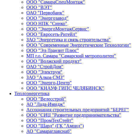
ООО "СамараСпецМонтаж"
ООО "ВЭТ"
ОАО "Первобанк"
ООО "Энергозавод"
ООО НПК "Синко"
ООО "ЭнергоМонтажСервис"
ООО "Евросеть-Ритейл"
ЗАО "Энергетика и связь строительства"
ООО "Современные Энергетические Технологии"
ООО "Эл-Транзит Плюс"
МП г.о. Самара "Самарский метрополитен"
ООО "Волжский продукт"
ОАО "СтройДом"
ООО "Электрум"
ЗАО "Алкоа СМЗ"
ООО "Энерго-Центр"
ООО "КНАУФ ГИПС ЧЕЛЯБИНСК"
Теплоэнергетика
ООО "Велесстрой"
АО "Лада-Имидж"
Ассоциация строительных предприятий "БЕРЕГ"
ООО "СИЦ "Развитие предпринимательства"
ООО "ПромТехСтейт"
ООО "Шард" (ГК "Амонд")
АО "Самараглавснаб"