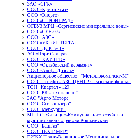
ЗАО «СГК»
ООО «Криотехгаз»
ООО «Энерго»
ООО «СТРОЙГРАД»
ФГБУЗ МРЦ «Сергиевские минеральные воды»
ООО «СЕВ-07»
ООО «АЗС»
ООО «УК «ИНТЕГРА»
ООО «ДСК № 1»
АО «Порт Самара»
ООО «ХАЙТЕК»
ООО «Октябрьский керамзит»
ООО «Альфа-Дизель»
Акционерное общество "“Металлокомплект-М”
ООО Татнефть- АЗС ЦЕНТР Самарский филиал
ТСН "Квартал - 129"
ООО "РК -Технологии"
ЗАО "Арго-Моторс"
ООО "Сызраньагро"
ООО "Меркурий"
МП ПО Жилищно-Коммунального хозяйства
муниципального района Кошкинский
ООО "БашГаз"
ООО "ПОЛИМЕР"
ПЖКХ Челно-Вершинское Муниципальное