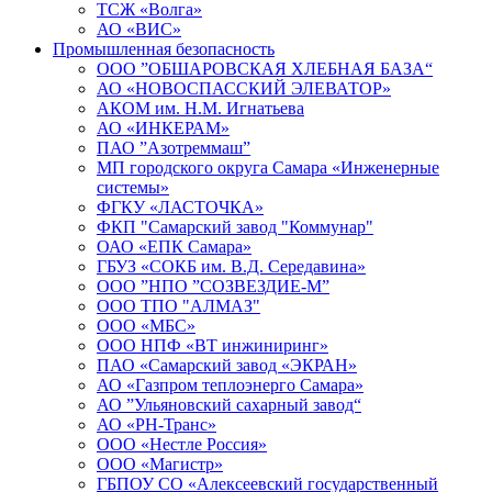
ТСЖ «Волга»
АО «ВИС»
Промышленная безопасность
ООО ”ОБШАРОВСКАЯ ХЛЕБНАЯ БАЗА“
АО «НОВОСПАССКИЙ ЭЛЕВАТОР»
АКОМ им. Н.М. Игнатьева
АО «ИНКЕРАМ»
ПАО ”Азотреммаш”
МП городского округа Самара «Инженерные
системы»
ФГКУ «ЛАСТОЧКА»
ФКП "Самарский завод "Коммунар"
ОАО «ЕПК Самара»
ГБУЗ «СОКБ им. В.Д. Середавина»
ООО ”НПО ”СОЗВЕЗДИЕ-М”
ООО ТПО "АЛМАЗ"
ООО «МБС»
ООО НПФ «ВТ инжиниринг»
ПАО «Самарский завод «ЭКРАН»
АО «Газпром теплоэнерго Самара»
АО ”Ульяновский сахарный завод“
АО «РН-Транс»
ООО «Нестле Россия»
ООО «Магистр»
ГБПОУ СО «Алексеевский государственный