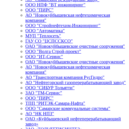
ООО НПФ "ВТ инжиниринг"
ООО "ПИРС"
АО "Новокуйбышевская нефтехимическая
компания"
ООО "Стройнефтехим-Инжиниринг"
ООО "Автоматика"
МУП "Теплосеть"
ГАУ СО "ЦСПССКСО"
ОАО "Новокуйбышевские очистные сооружения"
ООО "Волга Строй-проект"
ООО "ИТ-Сервис"
ОАО "Новокуйбышевские очистные сооружения"
АО "Новокуйбышевская нефтехимическая
компания"
АО "Транспортная компания РусГидро"
АО "Нефтегорский газоперерабатывающий завод"
ООО "СИБУР Тольятти"
ЗАО "ТМ-Сервис"
ООО "ПИРС"
ТПП "РИТЭК-Самара-Нафта"
ООО "Самарские коммунальные системы"
АО "НК НПЗ"
ОАО «Куйбышевский нефтеперерабатывающий
завод»