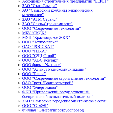
Ассоциация строительных предприятий "БЕРЕГ"
ЗАО "Стан-Самара"
АО "Самарский комбинат керамических
материалов"
ЗАО "АТМ-Сервис"
ЗАО "Связь-Стройкомплект"
ООО "Современные технологии"
МБУ "СКДК"
МУП "Красноярское ЖКХ"
ООО "Техкомплекс"
ОАО "РОССКАТ"
ООО "Н.В.А."
ООО "СДЦ Строй"
ООО "АВС Контакт"
ООО фирма "Феникс"
ООО "Азимут Радиокоммуникации"
ООО "Блисс"
ООО "Современные строительные технологии"
ОАО Трест "Волгасетьстрой"
ООО "Энергозавод"
ФКП "Приволжский государственный
боеприпасный испытательный полигон"
ЗАО "Самарские городские электрические сети"
ООО "СамЭЛ"
Филиал "Самарагипротрубопровод"