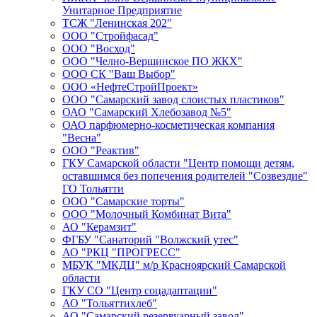
Унитарное Предприятие
ТСЖ "Ленинская 202"
ООО "Стройфасад"
ООО "Восход"
ООО "Челно-Вершинское ПО ЖКХ"
ООО СК "Ваш Выбор"
ООО «НефтеСтройПроект»
ООО "Самарский завод слоистых пластиков"
ОАО "Самарский Хлебозавод №5"
ОАО парфюмерно-косметическая компания
"Весна"
ООО "Реактив"
ГКУ Самарской области "Центр помощи детям,
оставшимся без попечения родителей "Созвездие"
ГО Тольятти
ООО "Самарские торты"
ООО "Молочный Комбинат Вита"
АО "Керамзит"
ФГБУ "Санаторий "Волжский утес"
АО "РКЦ "ПРОГРЕСС"
МБУК "МКДЦ" м/р Красноярский Самарской
области
ГКУ СО "Центр соцадаптации"
АО "Тольяттихлеб"
АО "Самарский резервуарный завод"