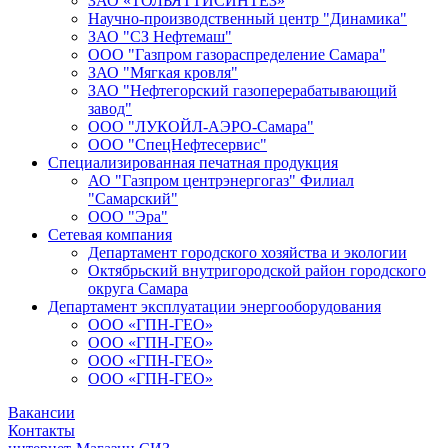
ЗАО «ТОЛЬЯТТИСИНТЕЗ»
Научно-производственный центр "Динамика"
ЗАО "СЗ Нефтемаш"
ООО "Газпром газораспределение Самара"
ЗАО "Мягкая кровля"
ЗАО "Нефтегорский газоперерабатывающий
завод"
ООО "ЛУКОЙЛ-АЭРО-Самара"
ООО "СпецНефтесервис"
Специализированная печатная продукция
АО "Газпром центрэнергогаз" Филиал
"Самарский"
ООО "Эра"
Сетевая компания
Департамент городского хозяйства и экологии
Октябрьский внутригородской район городского
округа Самара
Департамент эксплуатации энергооборудования
ООО «ГПН-ГЕО»
ООО «ГПН-ГЕО»
ООО «ГПН-ГЕО»
ООО «ГПН-ГЕО»
Вакансии
Контакты